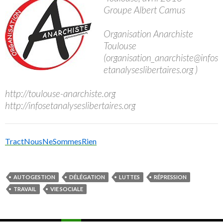
Groupe Albert Camus
Organisation Anarchiste
Toulouse
(organisation_anarchiste@infos
etanalyseslibertaires.org )
http://toulouse-anarchiste.org
http://infosetanalyseslibertaires.org
TractNousNeSommesRien
AUTOGESTION
DÉLÉGATION
LUTTES
RÉPRESSION
TRAVAIL
VIE SOCIALE