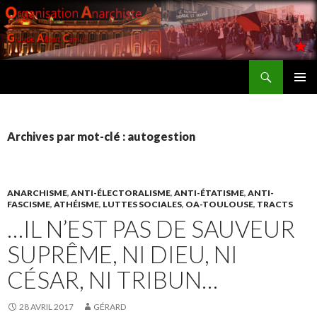
Recherche
Groupe Anarchiste Albert Camus
ALLER
MENU
AU
PRINCI
CONTENU
Archives par mot-clé : autogestion
ANARCHISME
,
ANTI-ÉLECTORALISME
,
ANTI-ÉTATISME
,
ANTI-
FASCISME
,
ATHÉISME
,
LUTTES SOCIALES
,
OA-TOULOUSE
,
TRACTS
…IL N’EST PAS DE SAUVEUR
SUPRÊME, NI DIEU, NI
CÉSAR, NI TRIBUN…
28 AVRIL 2017
GÉRARD