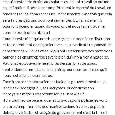
ce qu’il restait de droits aux salarié-es. La Loi travail n’a qu’une
seule finalité : libéraliser complètement le marché du travail en
rendant faciles et pas chers les licenciements. Une fois que cela
sera fait les patrons pourront signer des CDI à la pelle : ils
pourront licencier quand ils voudront et nous faire travailler
comme bon leur semblera !
Tout le reste n’est qu’un habillage grossier pour faire diversion
et faire semblant de négocier avec les « syndicats responsables
et modernes ». Celles et ceux qui ont l’expérience des méthodes
patronales en entreprise savent bien qu’il n’y a rien à négocier.
Patronat et Gouvernement, bras dessus, bras dessous,
s’entendent comme larrons en foire pour nous tondre ce qu’il
nous reste de laine sur le dos.
Face à notre rejet conscient et lucide le gouvernement nous
lance sa « pédagogie », ses lacrymos, et confirme son
incroyable mépris en sortant son
calibre 49.3
!
Il y a tout lieu de penser que les provocations policières vont
encore s’amplifier lors des manifestations à venir : depuis le
début, la véritable stratégie du gouvernement c’est la force !